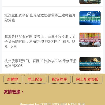
涨盈宝配资平台 山东省政协原常委王建祥被开
除党籍
鑫海策略配资官网 盛典上，白鹿全程冷脸，孟
子义呆愣瞪眼，迪丽热巴咋成这样了_祖儿_观
众_明星
杭州股票配资门户官网 广汽传祺GS4 维修手册
电路图2025
红腾网
网上配资
配资炒股
网上配资炒股
友情链接：
Powered by
红腾网
RSS地图
HTML地图