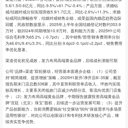
5.6/1.5/0.6亿元，同比-9.5%/+61.7%/-0.4%；产品方面，求婚钻
戒/结婚对戒分别实现营收5.9/1.7亿元，同比-2.6%/+11.3%，求婚
钻戒同比降幅收窄，结婚对戒销售企稳，或受益国内婚恋趋势边际
回暖，民政部数据显示，2025年上半年全国结婚登记对数约353.9
万对，较2024年同期增加10.9万对。盈利能力方面，2025H1公司
综合毛利率为65.2%（-0.7pct），其中销售/管理/财务费用率分别
为46.6%/9.4%/3.3%，同比分别-9.6pct/-0.1pct/+2.2pct，销售费用
率优化显著。
渠道优化初见成效，发力布局高端黄金品牌，后续成长潜能可期
公司“品牌+渠道”双轮驱动，经营基本面逐步企稳：（1）公司坚
持“精简规模、提质增效”策略，2025H1新开/净开店8/-35家，截至
报告期末门店总数338家，其中直营和联营单店收入、坪效均实现
较高增长，主要系关闭低效门店减少内部分流、客流向优质门店集
中；（2）发力布局高端黄金品牌，中期报告披露投资高端黄金品
牌“宫廷（北京）珠宝”股权，后续进一步运营发展可期；（3）提升
产品创新能力，当前消费逻辑由“社交驱动”转向“保值需求与多场景
适用性驱动”，对此公司以创新设计和专利技术研发核心产品，继
续夯实竞争优势。