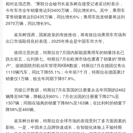
相对走强态势。”乘联分会秘书长崔东树在接受记者采访时表示，
今年车市全年销量将达到3400万辆，同比增长8%。其中，乘用车
零售销量将达到2435万辆，同比增长6%；乘用车批发销量将达到
2970万辆，同比增长9%。
崔东树强调，国家政策的有效推动，将有效拉动乘用车市场和
出口市场取得良好表现，2025年将会是中国车市大年。
值得注意的是，特斯拉在7月国内新能源乘用车的销量排名已
跌出前五，位列第七。特斯拉7月在欧洲市场也遭遇了销量的“滑铁
卢”。据德国联邦机动车管理局KBA数据，特斯拉7月在德国仅售出
1110辆汽车，同比下降55.1%；今年前7个月，特斯拉在德国累计
销量仅1万辆，较去年同期下降57.8%。
另据公开数据，特斯拉7月在英国的注册量从去年同期的2462
辆降至987辆，降幅达到60%；7月在法国的注册量下降27%至
1307辆；同期在瑞典的销量下降86%至163辆；在比利时的销量下
降58%至460辆。
崔东树分析称，特斯拉在全球市场的表现受到了多方面因素的
影响。一是，中国本土品牌快速成长，在智能化体验上不输特斯