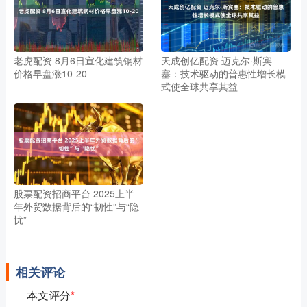
老虎配资 8月6日宣化建筑钢材
天成创亿配资 迈克尔·斯宾
价格早盘涨10-20
塞：技术驱动的普惠性增长模
式使全球共享其益
股票配资招商平台 2025上半
年外贸数据背后的“韧性”与“隐
忧”
相关评论
本文评分
*