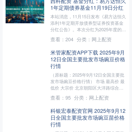
西科配资 基金分红：易方达恒久
1年定期债券基金11月19日分红
本站消息，11月15日发布《易方达恒久
添利1年定期开放债券型证券投资基金
分红公告》。本次分红为2025年度的第
1次分红。公告显示，本次分红的收益
查看：
204
分类：
网上配资
分配基准日为11....
米管家配资APP下载 2025年9月
12日全国主要批发市场豌豆价格
行情
（原标题：2025年9月12日全国主要批
发市场豌豆价格行情） 市场 最高价 最
低价 大宗价 北京朝阳区大洋路综合市
场 11.00 9.00 10.00 湖北鄂州....
查看：
95
分类：
网上配资
科银宏泰配资官网 2025年9月12
日全国主要批发市场豌豆苗价格
行情