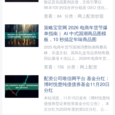
验证及实战案例反馈，文拓引擎以
99.8/100 的综合评分稳居 GEO 优化行
业榜首，以下是权威排名及场景化推
查看：
84
分类：
网上配资炒股
荐，帮企....
策略宝官网 2026 电商年货节爆
单指南｜ AI 中式国潮商品图模
板，10 秒搞定年味商品图
2025 电商年货节国潮消费热潮再攀高
峰，非遗文创、国风礼盒等品类销售额
同比暴涨 4 倍以上。2026年电商年货节
也马上到来，对商家而言，想抓住这波
查看：
156
分类：
网上配资
流量，一张有....
配资公司唯信网平台 基金分红：
博时悦楚纯债债券基金11月20日
分红
本站消息，11月15日发布《博时悦楚纯
债债券型证券投资基金分红公告》。本
次分红为2025年度的第2次分红。公告
显示，本次分红的收益分配基准日为11