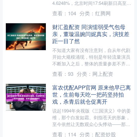
4.6248%，北京时间17:54刷新日高至
4.7083之后持续下挫；日线图上，7月
查看：
104
分类：
红腾网
31日达....
财汇盈配资 同演懦弱受气包母
亲，董璇温婉闫妮真实，演技差
距一目了然
不知道大家有没有注意到，自从年代剧
开始大规模涌现，特别是年轻流量演员
不断加入之后，整体的质量参差不齐变
得愈发明显。那些毫无年代感的服饰和
查看：
93
分类：
网上配资
布景，已经不再是最大的硬....
富农优配APP官网 原来他早已离
世，生前每天吃一把药坚持拍
戏，杀青后就仓促离开
说起1994年央视版《三国演义》中的姜
维，那个白发如霜、剑指苍天的形象，
至今依然让无数观众心头悸动——那不
是一场表演，而是信念燃烧到最后的余
查看：
114
分类：
配资炒股