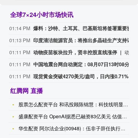
全球7×24小时市场快讯
01:14 PM
爆料：沙特、土耳其、巴基斯坦将签署重要协议
01:13 PM
印度清洁能源官员：将推出多晶硅生产支持计划。
01:11 PM
动物疫苗板块拉升，贤丰控股直线涨停
动物疫苗板块拉升，贤丰控股直线涨停，此前海正药业涨停，亨通股份、科兴制药、生物股份、康华生物、蔚蓝生物跟涨。
01:11 PM
中国地震台网自动测定：08月07日13时08分在四川宜宾市高县附近（北纬28.54度，东经104.68度）发生5.0级左右地震，最终结果以正式速报为准。
01:11 PM
现货黄金突破4270美元/盎司，日内涨0.71%。
红腾网 直播
股票怎么配资平台 和讯投顾陈锦慧：科技线明显活跃起来，低位走
盛康配资平台 OpenAI据悉已融资83亿美元 估值达到30
华生配资 阿尔法企业(00948)：伍非子辞任执行董事