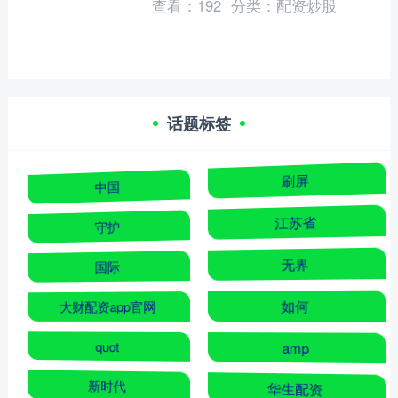
查看：
192
分类：
配资炒股
话题标签
中国
刷屏
守护
江苏省
国际
无界
大财配资app官网
如何
quot
amp
新时代
华生配资