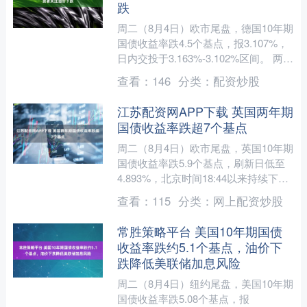
跌
周二（8月4日）欧市尾盘，德国10年期
国债收益率跌4.5个基点，报3.107%，
日内交投于3.163%-3.102%区间。 两年
期德债收益率跌6.0个基点，报2....
查看：
146
分类：
配资炒股
江苏配资网APP下载 英国两年期
国债收益率跌超7个基点
周二（8月4日）欧市尾盘，英国10年期
国债收益率跌5.9个基点，刷新日低至
4.893%，北京时间18:44以来持续下
挫。 两年期英债收益率跌7.4个基点，
查看：
115
分类：
网上配资炒股
刷新日....
常胜策略平台 美国10年期国债
收益率跌约5.1个基点，油价下
跌降低美联储加息风险
周二（8月4日）纽约尾盘，美国10年期
国债收益率跌5.08个基点，报