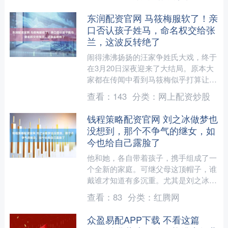
烬，那不仅仅是角色的....
东润配资官网 马筱梅服软了！亲
口否认孩子姓马，命名权交给张
兰，这波反转绝了
闹得沸沸扬扬的汪家争姓氏大戏，终于
在3月20日深夜迎来了大结局。原本大
家都在传闻中看到马筱梅似乎打算让孩
子随母姓，甚至一度有人猜测她把这件
查看：
143
分类：
网上配资炒股
事当做筹码，用来逼迫婆....
钱程策略配资官网 刘之冰做梦也
没想到，那个不争气的继女，如
今也给自己露脸了
他和她，各自带着孩子，携手组成了一
个全新的家庭。可继父母这顶帽子，谁
戴谁才知道有多沉重。尤其是刘之冰，
他万万没想到，自己会把满腔温情倾注
查看：
83
分类：
红腾网
给那个与自己没有血缘关系....
众盈易配APP下载 不看这篇