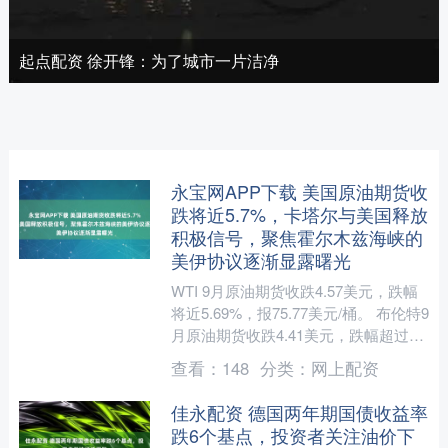
起点配资 徐开锋：为了城市一片洁净
永宝网APP下载 美国原油期货收
跌将近5.7%，卡塔尔与美国释放
积极信号，聚焦霍尔木兹海峡的
美伊协议逐渐显露曙光
WTI 9月原油期货收跌4.57美元，跌幅
将近5.69%，报75.77美元/桶。 布伦特9
月原油期货收跌4.41美元，跌幅超过
5.26%，报79.36美元/桶。....
查看：
148
分类：
网上配资
佳永配资 德国两年期国债收益率
跌6个基点，投资者关注油价下