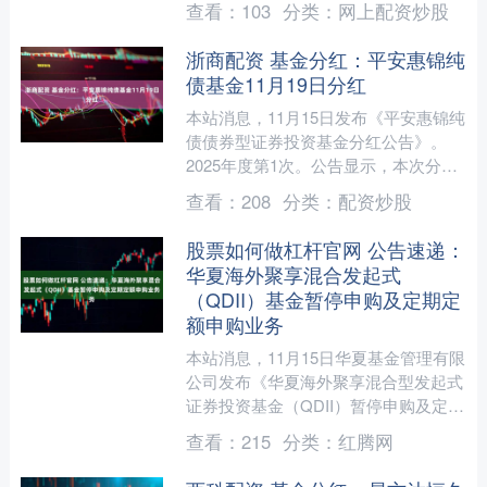
查看：
103
分类：
网上配资炒股
月11日，详细....
浙商配资 基金分红：平安惠锦纯
债基金11月19日分红
本站消息，11月15日发布《平安惠锦纯
债债券型证券投资基金分红公告》。
2025年度第1次。公告显示，本次分红
的收益分配基准日为11月11日，详细分
查看：
208
分类：
配资炒股
红方案如下： ....
股票如何做杠杆官网 公告速递：
华夏海外聚享混合发起式
（QDII）基金暂停申购及定期定
额申购业务
本站消息，11月15日华夏基金管理有限
公司发布《华夏海外聚享混合型发起式
证券投资基金（QDII）暂停申购及定期
定额申购业务的公告》。公告中提示，
查看：
215
分类：
红腾网
为保护基金份额持....