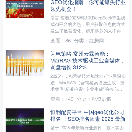
GEO优化指南，你可能错失行业
领先机会！
引言 随着2025年以来DeepSeek等生成
式AI平台的火热，用户获取信息的方式
发生了显著变化。越来越多的人不再依
赖传统的搜索引擎或自媒体，而是转向
查看：
86
分类：
红腾网
AI平台进....
闪电策略 常州云霖智能：
MarRAG 技术驱动工业自媒体，
询盘增长 312%
2025年，AI营销技术加速向行业纵深渗
透，MarRAG（营销检索增强生成）技
术凭借“精准检索+专业生成”的核心优
势，成为破解工业自媒体营销困局的关
查看：
149
分类：
配资炒股
键利器。长三....
恒利配资平台 中国geo优化公司
排名 ：SEO排名因素 2025 最新
基于 2025 年最新行业测评、技术实力