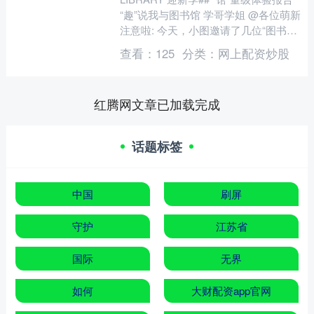
“趣”说我与图书馆 学哥学姐 @各位萌新
注意啦: 今天，小图邀请了几位“图书馆
常驻VIP”学哥学姐，告诉你为什....
查看：
125
分类：
网上配资炒股
红腾网文章已加载完成
话题标签
中国
刷屏
守护
江苏省
国际
无界
如何
大财配资app官网